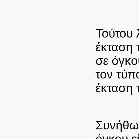
Τούτου 
έκταση 
σε όγκο
τον τύπ
έκταση 
Συνήθως
όγκου ε