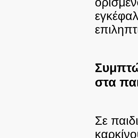
ορισμέν
εγκέφαλ
επιληπτι
Συμπτώ
στα πα
Σε παιδ
καρκίνο