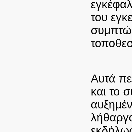
εγκέφαλ
του εγκ
συμπτώμ
τοποθεσ
Αυτά πε
και το 
αυξημέν
λήθαργο
εκδήλω