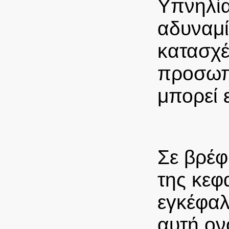
Υπνηλία
αδυναμί
κατασχέ
προσωπι
μπορεί 
Σε βρέφ
της κεφ
εγκέφαλ
αυτή ον