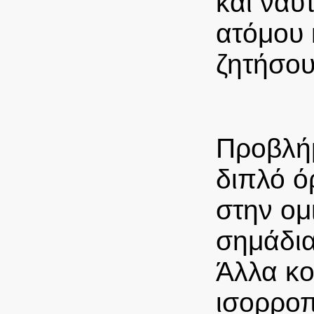
και ναυ
ατόμου 
ζητήσου
Προβλήμ
διπλό ό
στην ομ
σημάδια
Άλλα κο
ισορροπ