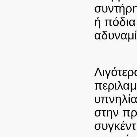
συντήρη
ή πόδια,
αδυναμί
Λιγότε
περιλαμ
υπνηλία
στην πρ
συγκέντ