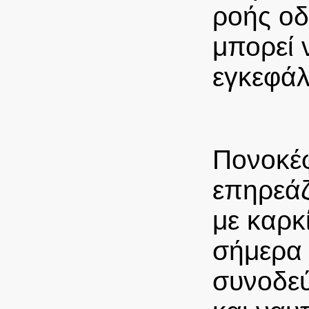
ροής οδ
μπορεί 
εγκεφάλ
Πονοκέφ
επηρεάζ
με καρκ
σήμερα
συνοδεύ