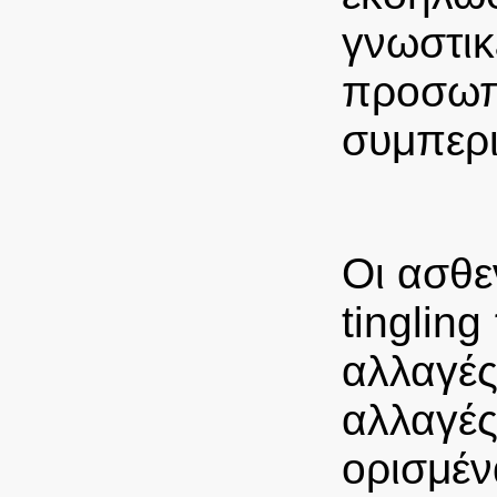
γνωστικ
προσωπι
συμπερ
Οι ασθε
tinglin
αλλαγές
αλλαγές
ορισμέν