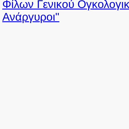
Φίλων Γενικού Ογκολογικ
Ανάργυροι"