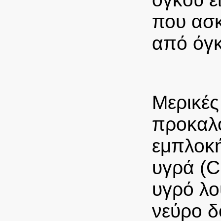
που ασκ
από όγκ
Μερικές
προκαλο
εμπλοκή
υγρά (C
υγρό λο
νεύρο δ