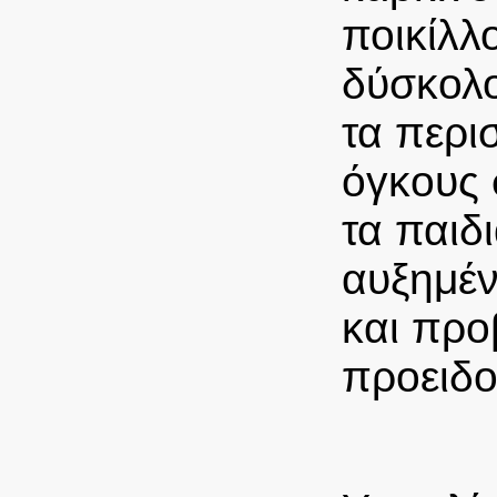
ποικίλλ
δύσκολο
τα περι
όγκους 
τα παιδ
αυξημέν
και προ
προειδο