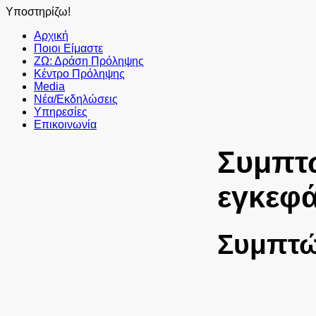
Υποστηρίζω!
Αρχική
Ποιοι Είμαστε
ΖΩ: Δράση Πρόληψης
Κέντρο Πρόληψης
Media
Νέα/Εκδηλώσεις
Υπηρεσίες
Επικοινωνία
Συμπτώ
εγκεφ
Συμπτώ