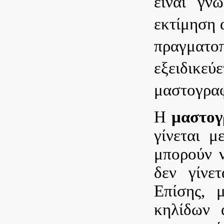
είναι γν
εκτίμηση 
πραγματο
εξειδικ
μαστογραφ
Η
μαστογ
γίνεται μ
μπορούν ν
δεν γίνε
Επίσης, 
κηλίδων 