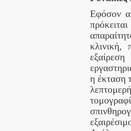
Εφόσον απ
πρόκειται
απαραίτη
κλινική, 
εξαίρεση
εργαστηρι
η έκταση 
λεπτομερή
τομογρ
σπινθηρ
εξαιρέσιμ