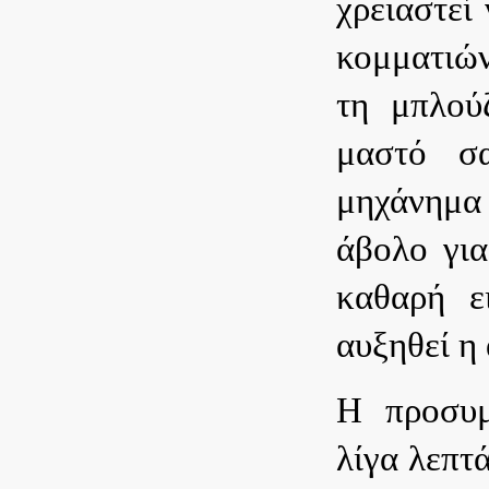
χρειαστεί
κομματιών
τη μπλού
μαστό σ
μηχάνημα
άβολο για
καθαρή ε
αυξηθεί η 
Η προσυμ
λίγα λεπτ