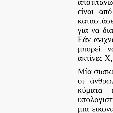
αποτιτανώ
είναι απ
καταστάσε
για να δι
Εάν ανιχν
μπορεί ν
ακτίνες Χ,
Μία συσκ
οι άνθρω
κύματα 
υπολογιστ
μια εικόν