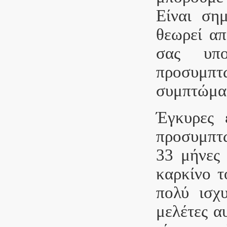
Είναι ση
θεωρεί απ
σας υπο
προσυμπτ
συμπτώματ
Έγκυρες ε
προσυμπτω
33 μήνες 
καρκίνο τ
πολύ ισχυ
μελέτες α