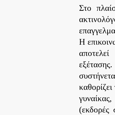
Στο πλαί
ακτινολόγ
επαγγελμα
Η επικοιν
αποτελεί
εξέταση
συστήνετ
καθορίζει
γυναίκας,
(εκδορές 