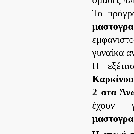
Το πρόγρ
μαστογρα
εμφανιστο
γυναίκα α
Η εξέτα
Καρκίνου
2 στα Άν
έχουν 
μαστογραφ