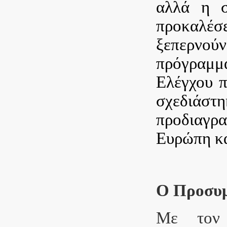
αλλά η σ
προκαλέσ
ξεπερνού
πρόγραμ
Ελέγχου π
σχεδιάστ
προδιαγ
Ευρώπη κα
Ο Προσυμ
Με τον 