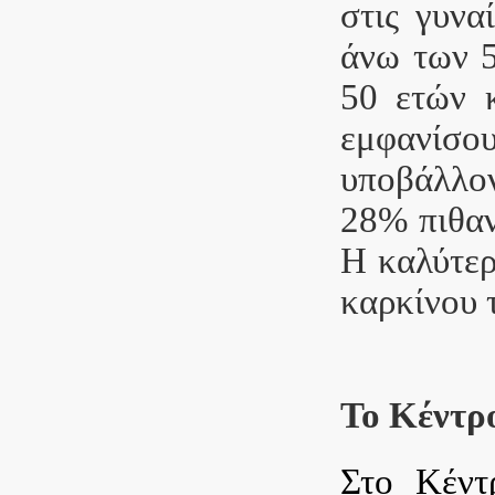
στις γυνα
άνω των 5
50 ετών κ
εμφανίσο
υποβάλλον
28% πιθαν
Η καλύτερ
καρκίνου 
Το Κέντρ
Στο Κέντ