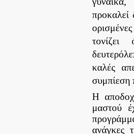
γυναίκα,
προκαλεί 
ορισμένες
τονίζει
δευτερόλε
καλές απ
συμπίεση 
Η αποδοχ
μαστού έ
προγράμμα
ανάγκες τ