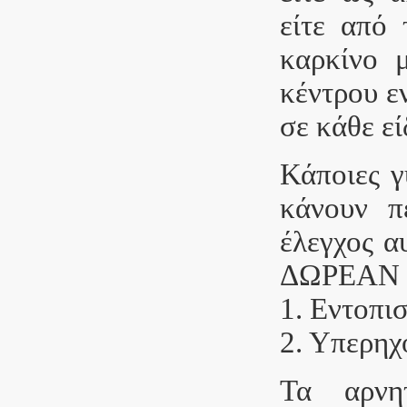
είτε από 
καρκίνο 
κέντρου ε
σε κάθε εί
Κάποιες γ
κάνουν π
έλεγχος α
ΔΩΡΕΑΝ κ
1. Εντοπι
2. Υπερη
Τα αρνη