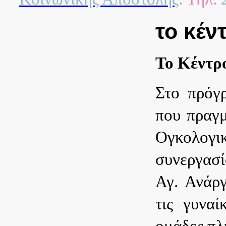
το κέ
Το Κέντρ
Στο πρόγ
που πραγμ
Ογκολογι
συνεργασί
Αγ. Ανάργ
τις γυνα
ομάδες πλ