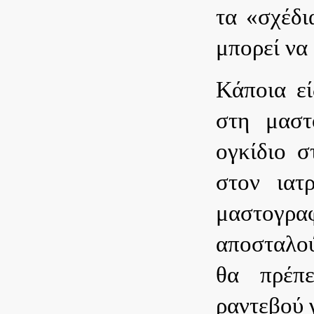
τα «σχέδι
μπορεί να 
Κάποια εί
στη μαστ
ογκίδιο σ
στον ιατ
μαστογρα
αποσταλού
θα πρέπε
ραντεβού 