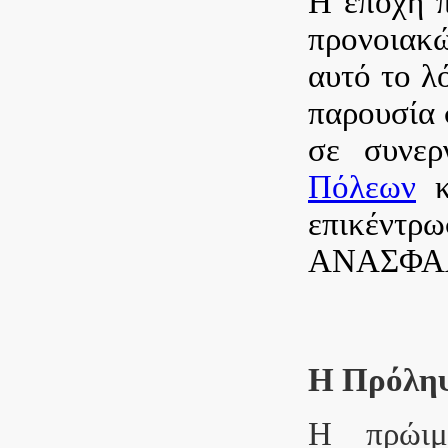
Η εποχή π
προνοιακώ
αυτό το λ
παρουσία 
σε συνε
Πόλεων
κ
επικέντ
ΑΝΑΣΦΑΛ
Η Πρόληψ
Η πρώιμ