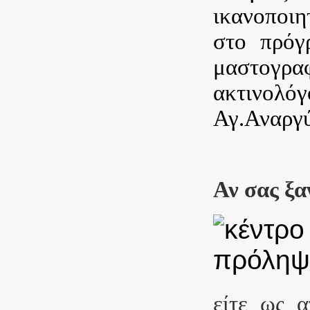
ικανοποιη
στο πρόγ
μαστογραφ
ακτινολό
Αγ.Αναργ
Αν σας ξα
είτε ως α