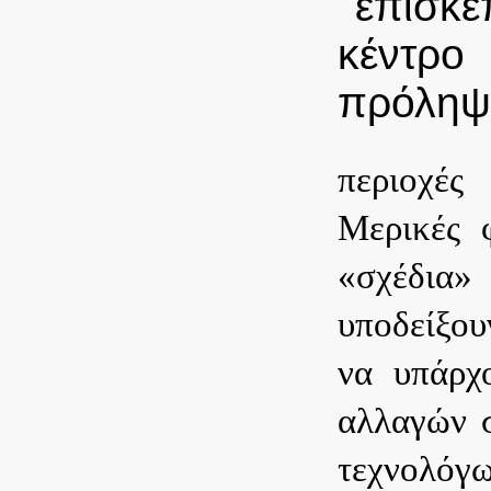
περιοχές
Μερικές φ
«σχέδια
υποδείξου
να υπάρχο
αλλαγών σ
τεχνολόγω