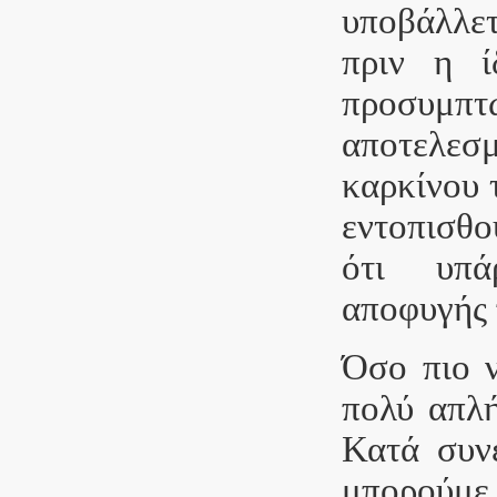
υποβάλλετ
πριν η ί
προσυμπ
αποτελεσμ
καρκίνου 
εντοπισθο
ότι υπάρ
αποφυγής 
Όσο πιο ν
πολύ απλή
Κατά συνέ
μπορούμε 