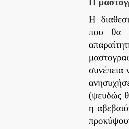
Η μαστογ
Η διαθεσ
που θα π
απαραίτη
μαστογρα
συνέπεια 
ανησυχήσ
(ψευδώς θ
η αβεβαιό
προκύψουν