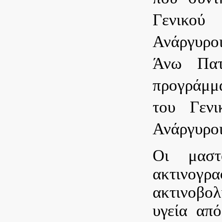
Γενικού
Ανάργυροι
Άνω Πατ
προγράμμα
του Γενι
Ανάργυρο
Οι μαστ
ακτινογρ
ακτινοβολ
υγεία από