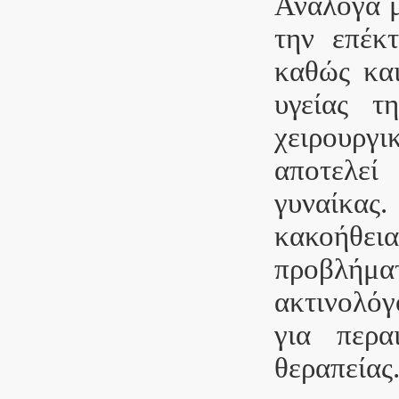
Ανάλογα μ
την επέκ
καθώς και
υγείας τ
χειρουργ
αποτελε
γυναίκας.
κακοήθε
προβλήμ
ακτινολό
για περα
θεραπείας